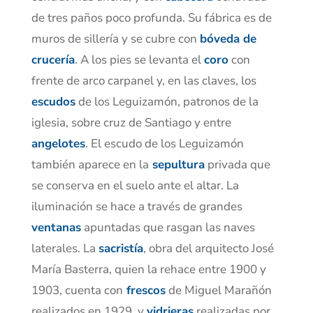
de tres paños poco profunda. Su fábrica es de
muros de sillería y se cubre con
bóveda de
crucería
. A los pies se levanta el
coro
con
frente de arco carpanel y, en las claves, los
escudos
de los Leguizamón, patronos de la
iglesia, sobre cruz de Santiago y entre
angelot
e
s
. El escudo de los Leguizamón
también aparece en la
sepultura
privada que
se conserva en el suelo ante el altar. La
iluminación se hace a través de grandes
ventanas
apuntadas que rasgan las naves
laterales. La
sacristía
, obra del arquitecto José
María Basterra, quien la rehace entre 1900 y
1903, cuenta con
frescos
de Miguel Marañón
realizados en 1929, y
vidrieras
realizadas por